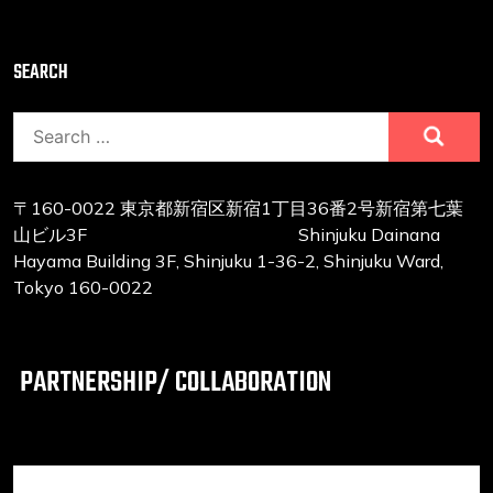
SEARCH
Search
for:
〒160-0022 東京都新宿区新宿1丁目36番2号新宿第七葉
山ビル3F Shinjuku Dainana
Hayama Building 3F, Shinjuku 1-36-2, Shinjuku Ward,
Tokyo 160-0022
PARTNERSHIP/ COLLABORATION