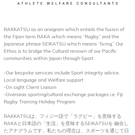
RAKKATSU as an anagram which entails the fusion of
the Fijian term RAKA which means “Rugby” and the
Japanese phrase SEIKATSU which means “living.” Our
Ethos is to bridge the Cultural renown of our Pacific
communities within Japan through Sport.
-Our bespoke services include Sport integrity advice,
Local language and Welfare support
-On sight Client Liaison
-Overseas sporting/cultural exchange packages i.e. Fiji
Rugby Training Holiday Program
RAKKATSUは、フィジー語で「ラグビー」を意味する
RAKAと日本語の「生活」を意味するSEIKATSUを 融合し
たアナグラムです。私たちの理念は、スポーツを通じて日